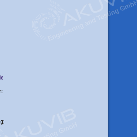
de
n:
ng: